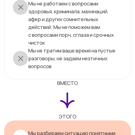
Москва
Эксперты
Консультации
Судьба
Гороскоп
Значения имён
Гадания
Натальная карта
Нумерология
Таро дня
Душа
Сонник
Фэншуй
Тело