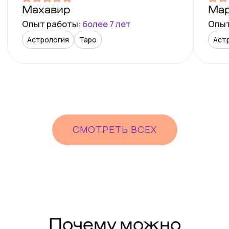
разговоры, не задаем неэтичных
вопросов
ВМЕСТО
ЭТОГО
Мы разбираем ситуацию понятными
словами, без намеков и общих фраз
Показываем варианты действий
и их последствия, чтобы вы могли
СМОТРЕТЬ ВСЕХ
принять взрослое решение
Помогаем понять и сформулировать
для себя следующий шаг, реальный
и выполнимый
Держим уважительный, бережный тон,
даже если история сложная
и неудобная