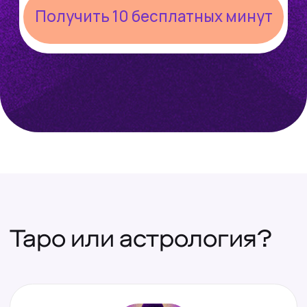
Астролог
поможет
Лучше понять себя, разобраться, почему
повторяется один и тот же сценарий, в чем
ваши сильные стороны, а с чем нужно
поработать, как проживать непростой
период.
Подобрать эксперта
Как проходит
консультация