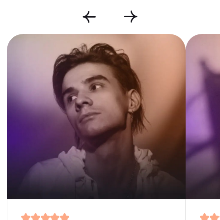
У нас прозрачная оплата по минутам,
вы сами управляете длительностью
разговора
Гарантия качества
и спокойствия
Мы против ультиматумов и давления,
никогда не переходим личные границы
Мы не работаем с вопросами
здоровья, криминала, махинаций,
афер и других сомнительных
действий. Мы не поможем вам
с вопросами порч, сглаза и срочных
чисток
Мы не тратим ваше время на пустые