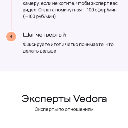
камеру, если не хотите, чтобы эксперт вас
видел. Оплата поминутная — 100 сфер/мин
(=100 руб/мин)
Шаг четвертый
Фиксируете итог и четко понимаете, что
делать дальше.
Тщательно проверяем экспертов:
смотрим опыт и образование по
направлению, экзаменуем
Следим за качеством услуг,
собираем отзывы, реагируем на
жалобы, смотрим повторные
обращения
Ввели этику общения, без давления,
без назойливости, с уважением к
любому вопросу