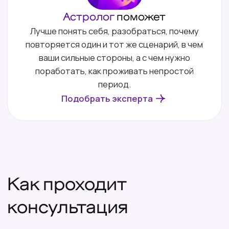
Эксперты по отношениям
Махавир
Марина Аш
Опыт работы:
более 7 лет
Опыт работы:
более 16 ле
Астрология
Таро
Астрология
Таро