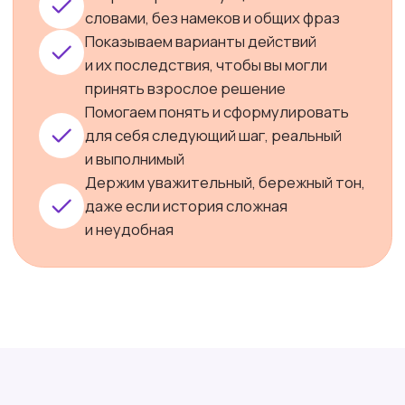
Еда
Талисманы
Разум
Мистические места
Магия предков
Звёзды
Юридическая информация
Юридическая информация
hello@vedora.ru
Мы в соцсетях:
Техническая поддержка:
hello@vedora.ru
Вопросы и ответы
© 2026 Vedora.ru.
Все права защищены.
Пользовательское соглашение
Политика обработки персональных данных