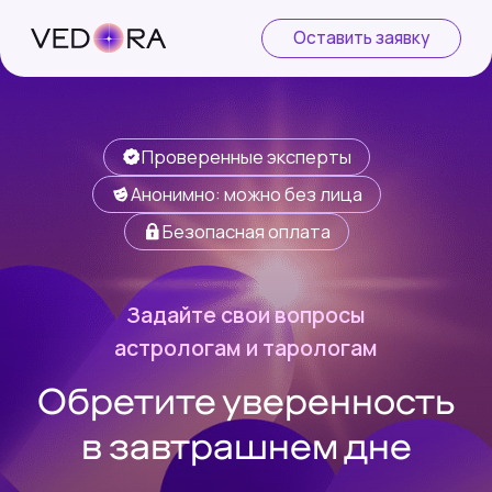
Оставить заявку
Проверенные эксперты
Анонимно: можно без лица
Безопасная оплата
Задайте свои вопросы
астрологам и тарологам
Обретите уверенность
в завтрашнем дне
Хотите справиться с тревогой и стрессом,
разобраться в себе и своих желаниях, стать
продуктивнее в делах? Даже 10 минут
разговора с астрологом прояснят ситуацию.
Узнайте, как спокойно проходить любые
периоды в жизни и активно действовать в
вместе с экспертами Vedora.