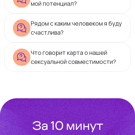
быть счастливой, определите
благоприятную дату для переезда и многое
другое. В вашей натальной карте есть
ответы на все вопросы!
После консультации у вас появятся:
🔮
Ответы на вопросы
💡
Варианты действий
🧠
Понимание следующего шага
Получить 10 бесплатных минут