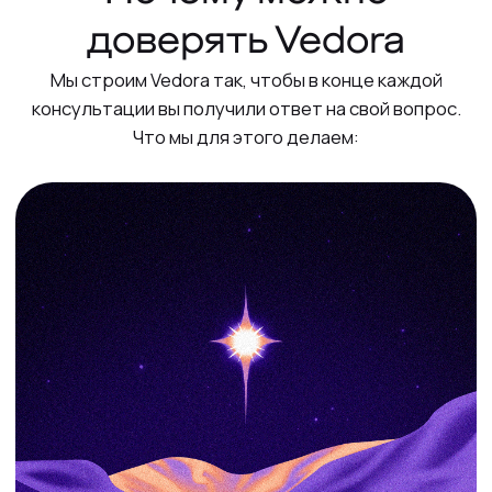
Прозрачные правила
Первые 10 минут бесплатные
Это начало первой консультации, чтобы вы
почувствовали, подходит ли вам эксперт и формат
общения
Оплата по минутам
Вы платите только за фактическое время общения
Если что то пошло не так
Связь, ошибка, технический сбой, мы фиксируем
проблему, проверяем и предлагаем вам решение