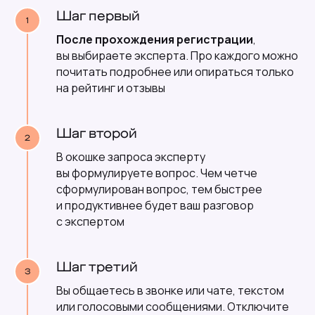
Шаг первый
После прохождения регистрации
,
вы выбираете эксперта. Про каждого можно
почитать подробнее или опираться только
на рейтинг и отзывы
Шаг второй
В окошке запроса эксперту
вы формулируете вопрос. Чем четче
Почему можно
сформулирован вопрос, тем быстрее
доверять Vedora
и продуктивнее будет ваш разговор
Мы строим Vedora так, чтобы в конце каждой
с экспертом
консультации вы получили ответ на свой вопрос.
Что мы для этого делаем:
Шаг третий
Вы общаетесь в звонке или чате, текстом
или голосовыми сообщениями. Отключите