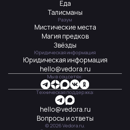
действующее законодательство России. Оператор не предоставляет
пользователям Сайта никаких гарантий, заверений относительно
достижения Пользователем каких-либо целей, задач, в результате
использования (применения) информации, содержащейся на Сайте,
а также относительно результатов услуг, доступных к заказу на Сайте.
Оператор Сайта Общество с ограниченной ответственностью «АМ2»
(ОГРН 1 197 746 470 030)