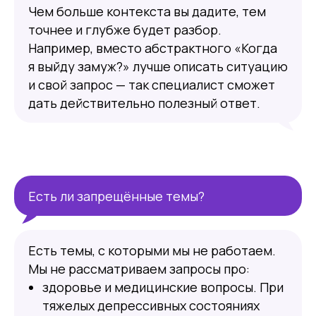
Сонник
Чем больше контекста вы дадите, тем
Фэншуй
точнее и глубже будет разбор.
Тело
Например, вместо абстрактного «Когда
Еда
я выйду замуж?» лучше описать ситуацию
Талисманы
Разум
и свой запрос — так специалист сможет
Мистические места
дать действительно полезный ответ.
Магия предков
Звёзды
Юридическая информация
Юридическая информация
hello@vedora.ru
Мы в соцсетях:
Есть ли запрещённые темы?
Техническая поддержка:
hello@vedora.ru
Есть темы, с которыми мы не работаем.
Вопросы и ответы
© 2026 Vedora.ru.
Мы не рассматриваем запросы про:
Все права защищены.
Пользовательское соглашение
здоровье и медицинские вопросы. При
Политика обработки персональных данных
тяжелых депрессивных состояниях