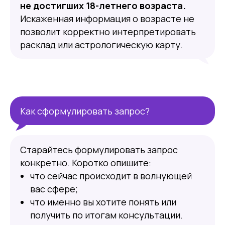
не достигших 18-летнего возраста.
Искаженная информация о возрасте не
позволит корректно интерпретировать
расклад или астрологическую карту.
Как сформулировать запрос?
Москва
Эксперты
Консультации
Старайтесь формулировать запрос
Судьба
Гороскоп
конкретно. Коротко опишите:
Значения имён
что сейчас происходит в волнующей
Гадания
вас сфере;
Натальная карта
что именно вы хотите понять или
Нумерология
Таро дня
получить по итогам консультации.
Душа