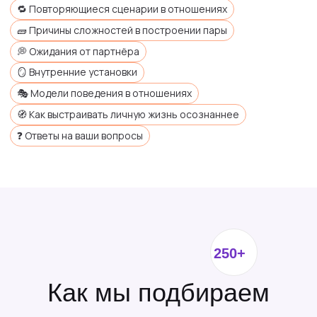
Опыт работы
Рассматриваем специалистов с подтвержденной
практикой
от 5 лет и более
Собеседование
Самые опытные астрологи проекта проверяют
знания и навыки прямо на интервью
Этический кодекс
Смотрим, разделяет ли эксперт наши ценности:
профессионал не дает советы от себя.
Для нас это важно