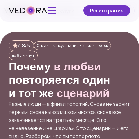
Регистрация
Все услуги
Оставить заявку
4.8/5
Онлайн-консультация: чат или звонок
до 60 минут
Почему
в любви
повторяется один
и тот же
сценарий
Разные люди — а финал похожий. Снова не звонит
первым, снова вы «слишком много», снова всё
заканчивается на третьем месяце. Это
не невезение и не «карма». Это сценарий — и его
видно. Разберём, что вы повторяете
в отношениях и как из этого выйти.
0 дней 04:50:11
Скидка 30%
Запишитесь сейчас
по выгодной цене