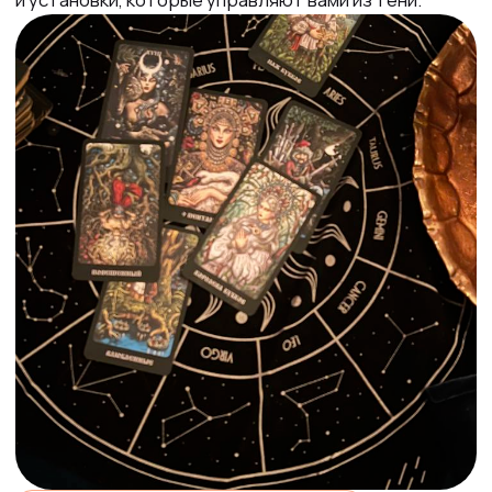
🪞 Внутренние установки
🎭 Модели поведения в отношениях
🧭 Как выстраивать личную жизнь осознаннее
❓ Ответы на ваши вопросы
250+
Как мы подбираем
экспертов
Образование
Проверяем наличие дипломов в сфере астрологии
в сертифицированных школах