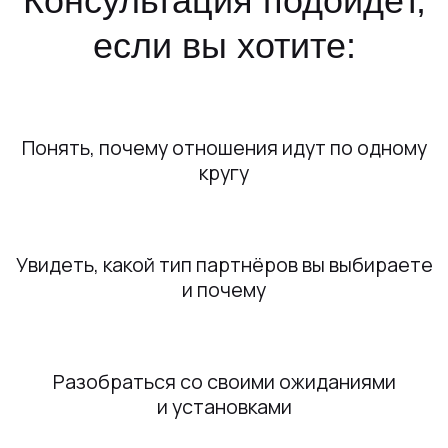
4.8/5
Онлайн-консультация
до 60 минут
Психологический
портрет
по дате
рождения
Повторяющиеся паттерны · ваши установки ·
как строить отношения осознанно