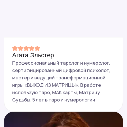
Консультация подойдёт,
если вы хотите:
Понять, почему отношения идут по одному
кругу
Увидеть, какой тип партнёров вы выбираете
и почему
Разобраться со своими ожиданиями
и установками
Перестать винить себя и «невезение»