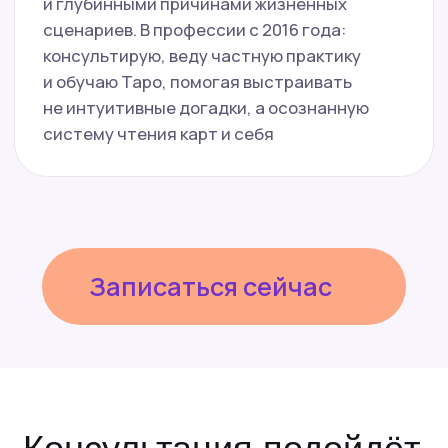
Более
3 500 человек
разобрали свои
сценарии в любви
у экспертов Vedora.
Почитайте, что у них
получилось