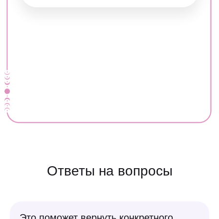
Содержание Сайта носит информационно-развлекательный характер
и относится к категории информационной продукции запрещенной для
детей. Сайт и информация на нем предназначены для использования
исключительно в развлекательных целях. Все доступные к заказу
на Сайте услуги являются информационно-развлекательными. Контент
Сайта и доступные к заказу на Сайте услуги не являются
профессиональными медицинскими услугами. В случае необходимости
получения профессиональных консультаций по любым вопросам, в том
числе в области здоровья и финансов, пользователю Сайта следует
обратиться в организации, предоставляющие такие консультации
на профессиональной основе и обладающие лицензией, если того требует
действующее законодательство России. Оператор не предоставляет
пользователям Сайта никаких гарантий, заверений относительно
достижения Пользователем каких-либо целей, задач, в результате
использования (применения) информации, содержащейся на Сайте,
а также относительно результатов услуг, доступных к заказу на Сайте.
Оператор Сайта Общество с ограниченной ответственностью «АМ2»
(ОГРН 1 197 746 470 030)
Ответы на вопросы
Это поможет вернуть конкретного