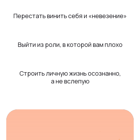
0 дней 04:50:11
Скидка 30%
Запишитесь сейчас
по выгодной цене
Мы свяжемся с вами и согласуем
формат перед консультацией
4 490 ₽
6 410
₽
.
Записаться сейчас