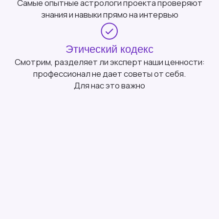
Hanna Trinity
Практикующий таролог, психолог,
нумеролог. Работаю с архетипами
и глубинными причинами жизненных
сценариев. В профессии с 2016 года:
консультирую, веду частную практику
и обучаю Таро, помогая выстраивать
не интуитивные догадки, а осознанную
систему чтения карт и себя
Записаться сейчас