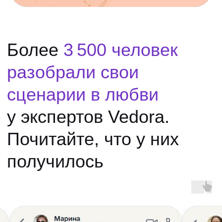
Москва
Эксперты
Консультации
Судьба
Гороскоп
Значения имён
Гадания
Натальная карта
Нумерология
Таро дня
Душа
Сонник
Фэншуй
Тело
Еда
Талисманы
Разум
Мистические места
Магия предков
Звёзды
Юридическая информация