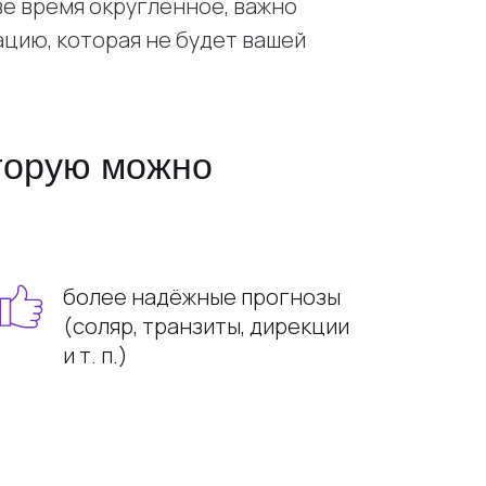
ве время округлённое, важно
ацию, которая не будет вашей
оторую можно
более надёжные прогнозы
(соляр, транзиты, дирекции
и т. п.)