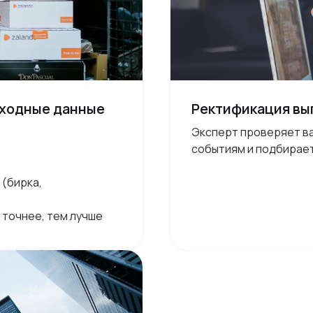
сходные данные
Ректификация вы
Эксперт проверяет в
событиям и подбирае
 (бирка,
 точнее, тем лучше