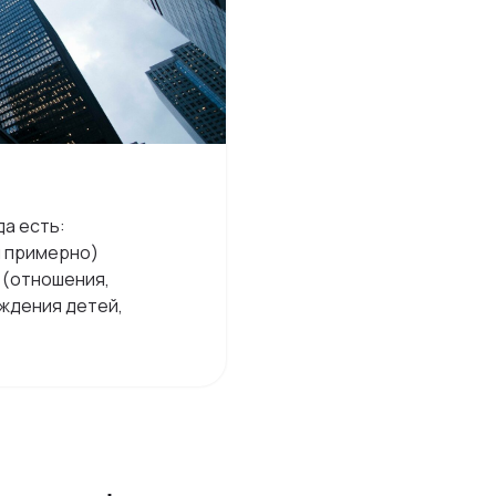
да есть:
ы примерно)
 (отношения,
ождения детей,