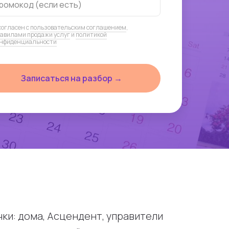
ромокод (если есть)
согласен с
пользовательским соглашением
,
авилами продажи услуг
и
политикой
нфиденциальности
Записаться на разбор →
ки: дома, Асцендент, управители