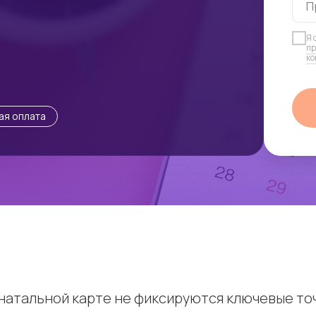
П
Я 
пр
ко
ая оплата
натальной карте не фиксируются ключевые точ