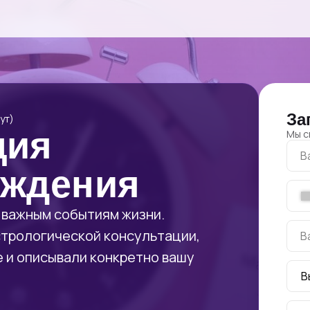
За
ут)
ция
Мы с
В
ождения
 важным событиям жизни.
стрологической консультации,
В
 и описывали конкретно вашу