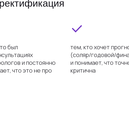
 ректификация
кто был
тем, кто хочет прогн
нсультациях
(соляр/годовой/фин
рологов и постоянно
и понимает, что точн
ет, что это не про
критична